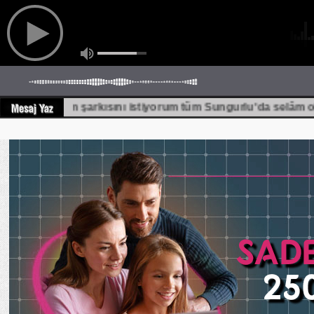
ten bitanem şarkısını istiyorum tüm Sungurlu'da selâm ol