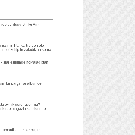
m doldurduğu Silifke Anıt
mışsınız. Pankartı elden ele
dını düzeltip imzaladıktan sonra
kışlar eşliğinde noktaladıktan
iğim bir parça, ve albümde
kta evlilik görünüyor mu?
ünlerde magazin kulislerinde
 romantik bir insanmışım.