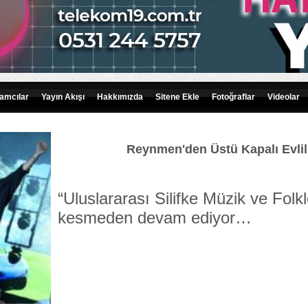
amcılar
Yayın Akışı
Hakkımızda
Sitene Ekle
Fotoğraflar
Videolar
Reynmen'den Üstü Kapalı Evlili
“Uluslararası Silifke Müzik ve Folkl
kesmeden devam ediyor…