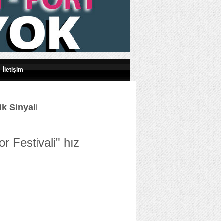
İletişim
k Sinyali
or Festivali" hız