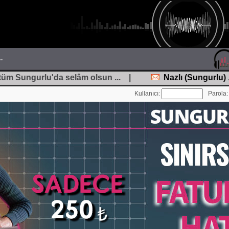
üm Sungurlu'da selâm olsun ... |
Nazlı
(Sungurlu)
, Mer
Kullanıcı:
Parola