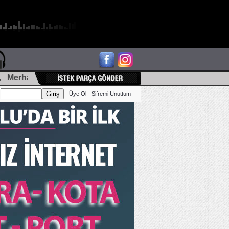
haba ben benferonun demet akalım müzini istiyorum..
:
Üye Ol
Şifremi Unuttum