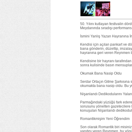
50. Yılını kutlayan festivalin d
Meydanında sıradışı performansı
İsmini Yanlış Yazan Hayranına İ
Kendisi için açılan pankart ve dö
bana gönderin, düzeltip, imzalay
hayranına geri veren Reynmen bu
Kendisine bir hayranı tarafından
sonra kulisinde basın mensupların
Okumak Bana Nasip Oldu
Serdar Ortaçın Gitme Şarkısına s
okumakta bana nasip oldu. Bu yüz
Nişanlandı Dedikodularını Yala
Parmağındaki yüzüğü fark ederek 
sorusunu yönelten gazetecilere 
konuşulan Nişanlandı dedikoduların
Romantikmişim Yeni Öğrendim
Son olarak Romantik biri misini
yanıtını veren Reynmen, bu yönünü