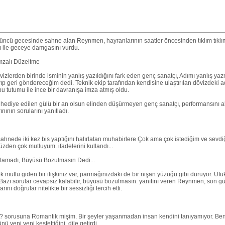
ördüncü gecesinde sahne alan Reynmen, hayranlarının saatler öncesinden tıklım tıklı
 ile geceye damgasını vurdu.
mzalı Düzeltme
vizlerden birinde isminin yanlış yazıldığını fark eden genç sanatçı, Adımı yanlış yaz
ıp geri göndereceğim dedi. Teknik ekip tarafından kendisine ulaştırılan dövizdeki a
 tutumu ile ince bir davranışa imza atmış oldu.
 hediye edilen gülü bir an olsun elinden düşürmeyen genç sanatçı, performansını al
ının sorularını yanıtladı.
ahnede iki kez bis yaptığını hatırlatan muhabirlere Çok ama çok istediğim ve sevd
den çok mutluyum. ifadelerini kullandı...
nlamadı, Büyüsü Bozulmasın Dedi...
mutlu giden bir ilişkiniz var, parmağınızdaki de bir nişan yüzüğü gibi duruyor. Ufu
Bazı sorular cevapsız kalabilir, büyüsü bozulmasın. yanıtını veren Reynmen, son g
ı doğrular nitelikte bir sessizliği tercih etti.
z? sorusuna Romantik mişim. Bir şeyler yaşanmadan insan kendini tanıyamıyor. Ben
 yeni yeni keşfettiğini dile getirdi.